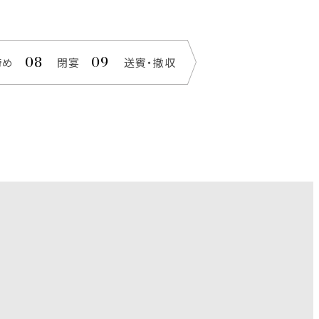
締め
閉宴
送賓・撤収