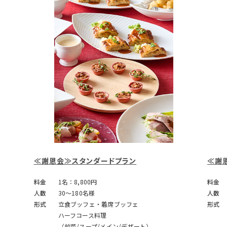
≪謝恩会≫スタンダードプラン
≪謝
料金
1名：8,800円
料金
人数
30～180名様
人数
形式
立食ブッフェ・着席ブッフェ
形式
ハーフコース料理
（前菜/スープ/メイン/デザート）