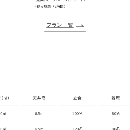
＋飲み放題（2時間）
プラン一覧
（㎡）
天井高
立食
着席
60㎡
6.5m
100名
80名
70㎡
6.5m
120名
88名