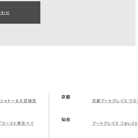
合わせ
京都
グシャトー＆大宮璃宮
京都アートグレイス ウエ
仙台
グコースト東京ベイ
アートグレイス フォレス