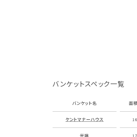
バンケットスペック一覧
バンケット名
面積
ケントマナーハウス
1
光琳
1