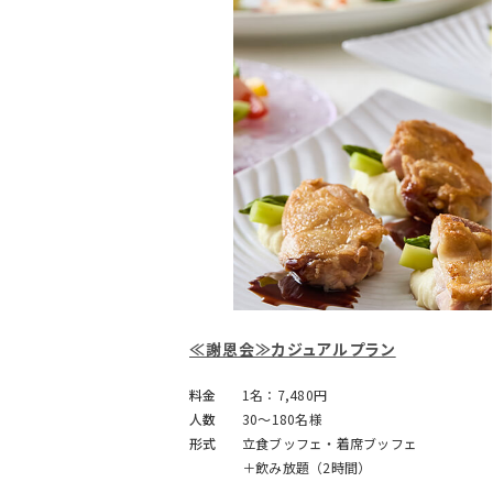
≪謝恩会≫カジュアルプラン
料金
1名：7,480円
人数
30～180名様
形式
立食ブッフェ・着席ブッフェ
＋飲み放題（2時間）