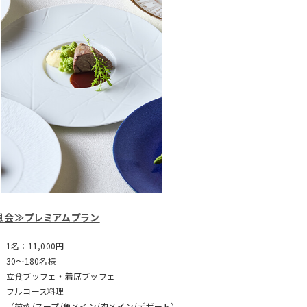
恩会≫プレミアムプラン
1名：11,000円
30～180名様
立食ブッフェ・着席ブッフェ
フルコース料理
（前菜/スープ/魚メイン/肉メイン/デザート）