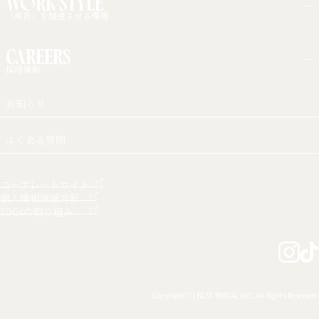
WORK STYLE
「成長」を加速させる環境
カルチャー・福利厚生
CAREERS
働く環境
採用情報
新卒採用
お知らせ
中途採用
アルバイト採用
障がい者採用
よくある質問
コーポレートサイト
個人情報保護方針
SDGsの取り組み
Copyright(C) BEST BRIDAL INC. All Rights Reserved.