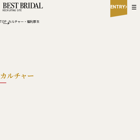
B
ENTRY
e
RECRUITING SITE
s
t
TOP
カルチャー・福利厚生
B
r
i
d
a
l
R
e
c
カルチャー
r
u
i
t
i
n
g
S
i
t
e