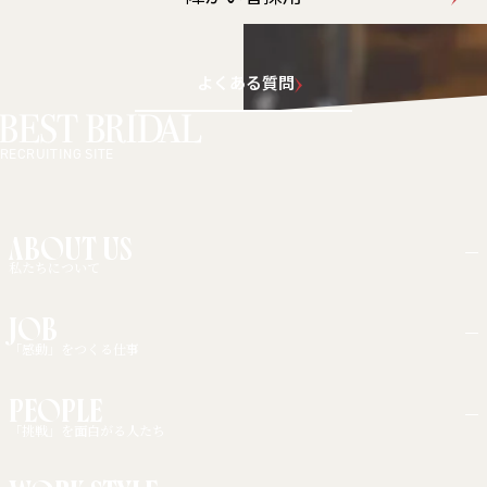
よくある質問
RECRUITING SITE
ABOUT US
私たちについて
大切にしている考え方
JOB
事業展開
「感動」をつくる仕事
職種紹介
PEOPLE
キャリアモデル
「挑戦」を面白がる人たち
インタビュー一覧