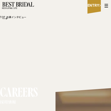
B
ENTRY
e
RECRUITING SITE
s
t
TOP
社員インタビュー
B
r
i
d
a
l
R
e
c
r
u
i
t
i
n
CAREERS
g
S
i
採用情報
t
e