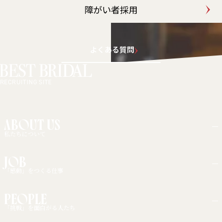
障がい者採用
よくある質問
RECRUITING SITE
ABOUT US
私たちについて
大切にしている考え方
JOB
事業展開
「感動」をつくる仕事
職種紹介
PEOPLE
キャリアモデル
「挑戦」を面白がる人たち