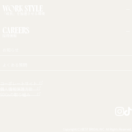
インタビュー一覧
WORK STYLE
「成長」を加速させる環境
カルチャー・福利厚生
CAREERS
働く環境
採用情報
新卒採用
お知らせ
中途採用
アルバイト採用
障がい者採用
よくある質問
コーポレートサイト
個人情報保護方針
SDGsの取り組み
Copyright(C) BEST BRIDAL INC. All Rights Reserved.